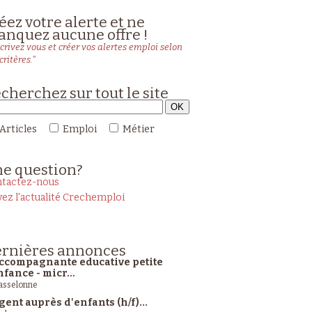
éez votre alerte et ne
nquez aucune offre !
crivez vous et créer vos alertes emploi selon
critères."
cherchez sur tout le site
Articles
Emploi
Métier
ne
question?
tactez-nous
vez l'actualité Crechemploi
rnières
annonces
ccompagnante educative petite
nfance - micr...
sselonne
gent auprès d'enfants (h/f)...