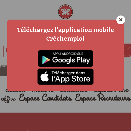
×
Téléchargez l'application mobile
Crèchemploi
accueil
métiers
actualités
déposer une
offre
Espace Candidats
Espace Recruteurs