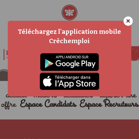
×
Téléchargez l'application mobile
Crèchemploi
accueil
métiers
actualités
déposer une
offre
Espace Candidats
Espace Recruteurs