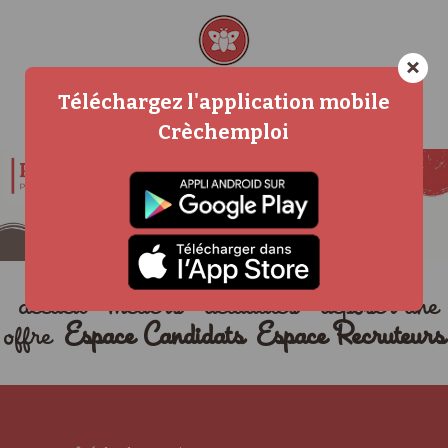
×
Téléchargez l'application mobile
Crèchemploi
accueil
métiers
actualités
déposer une
offre
Espace Candidats
Espace Recruteurs