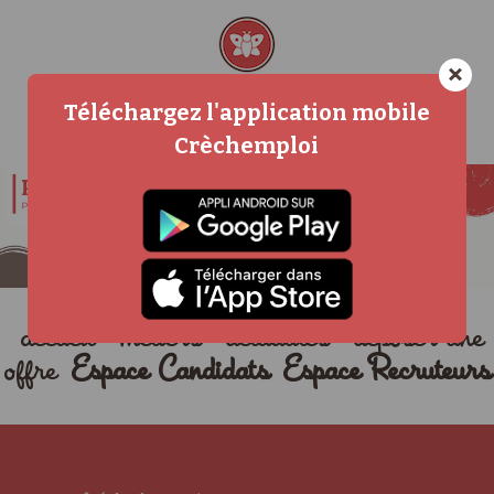
×
Téléchargez l'application mobile
Crèchemploi
accueil
métiers
actualités
déposer une
offre
Espace Candidats
Espace Recruteurs