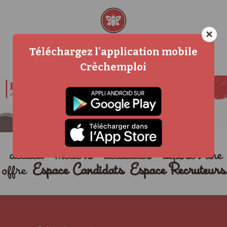
×
Téléchargez l'application mobile
Crèchemploi
accueil
métiers
actualités
déposer une
offre
Espace Candidats
Espace Recruteurs