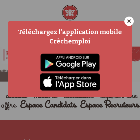
×
Téléchargez l'application mobile
Crèchemploi
accueil
métiers
actualités
déposer une
offre
Espace Candidats
Espace Recruteurs