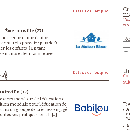
Cr
Détails de l'emploi
ma
"Ins
vos 
Émerainville (77)
Re
 une crèche et une équipe
econnu et apprécié : plus de 9
er les enfants ;) En tant
s enfants et leur famille avec
U
Détails de l'emploi
h/f
Con
Sui
ainville (77)
 leaders mondiaux de l’éducation et
De
lition mondiale pour l’éducation de
A
z dans un groupe de crèches engagé
e
outes ses pratiques, on a b [...]
Wa
A