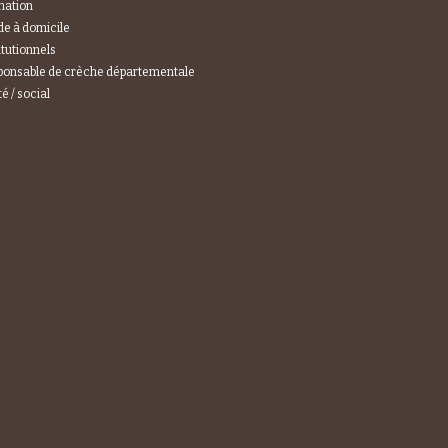
mation
e à domicile
itutionnels
ponsable de crèche départementale
é / social