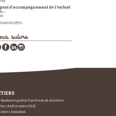
ichy
gent d’accompagnement de l’enfant
h...
on
toutes les offres...
us suivre
TIERS
dination et gestion d'un réseau de structures
hes, RAM et autres EAJE
ation / Animation