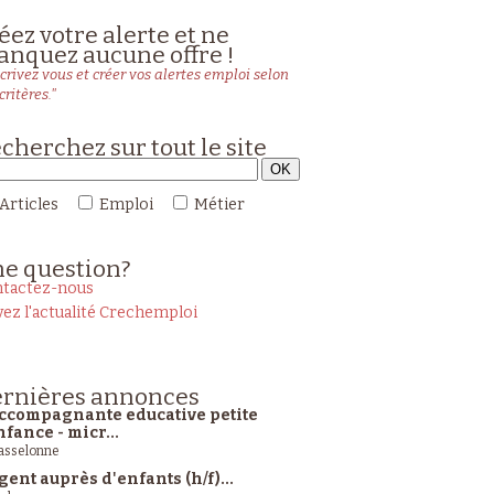
éez votre alerte et ne
nquez aucune offre !
crivez vous et créer vos alertes emploi selon
critères."
cherchez sur tout le site
Articles
Emploi
Métier
ne
question?
tactez-nous
vez l'actualité Crechemploi
rnières
annonces
ccompagnante educative petite
nfance - micr...
sselonne
gent auprès d'enfants (h/f)...