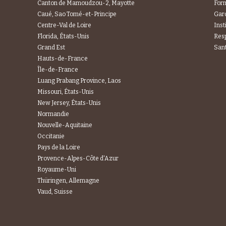
Canton de Mamoudzou-2, Mayotte
For
Caué, Sao Tomé-et-Principe
Gard
Centre-Val de Loire
Inst
Florida, États-Unis
Res
Grand Est
Sant
Hauts-de-France
Île-de-France
Luang Prabang Province, Laos
Missouri, États-Unis
New Jersey, États-Unis
Normandie
Nouvelle-Aquitaine
Occitanie
Pays de la Loire
Provence-Alpes-Côte d'Azur
Royaume-Uni
Thüringen, Allemagne
Vaud, Suisse