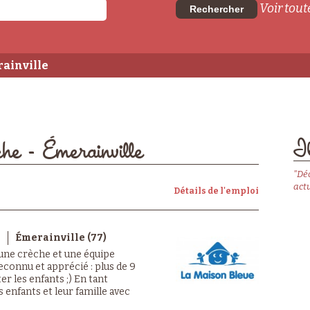
Voir toute
Rechercher
rainville
Il
che - Émerainville
"Dé
actu
Détails de l'emploi
D
Émerainville (77)
 une crèche et une équipe
econnu et apprécié : plus de 9
er les enfants ;) En tant
s enfants et leur famille avec