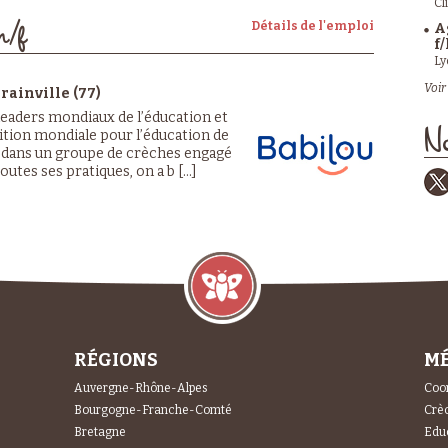
Cl
Détails de l'emploi
A
h/f
f/
Ly
Voir 
rainville (77)
 leaders mondiaux de l’éducation et
lition mondiale pour l’éducation de
No
z dans un groupe de crèches engagé
outes ses pratiques, on a b [...]
RÉGIONS
MÉ
Auvergne-Rhône-Alpes
Coor
Bourgogne-Franche-Comté
Crèc
Bretagne
Educ