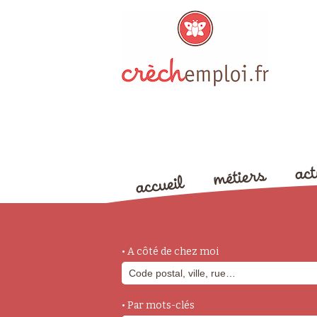
• A côté de chez moi
• Par mots-clés