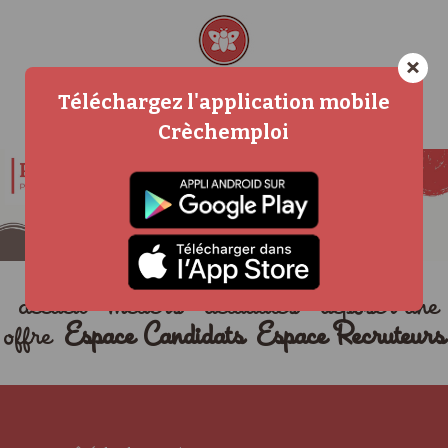
×
Téléchargez l'application mobile
Crèchemploi
accueil
métiers
actualités
déposer une
offre
Espace Candidats
Espace Recruteurs