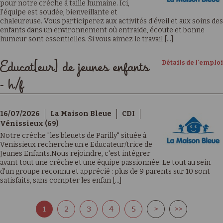
pour notre crèche à taille humaine. Ici,
l'équipe est soudée, bienveillante et
chaleureuse. Vous participerez aux activités d'éveil et aux soins des
enfants dans un environnement où entraide, écoute et bonne
humeur sont essentielles. Si vous aimez le travail [...]
Détails de l'emploi
Educat[eur] de jeunes enfants
- h/f
16/07/2026
La Maison Bleue
CDI
Vénissieux (69)
Notre crèche "les bleuets de Parilly" située à
Venissieux recherche un.e Educateur/trice de
Jeunes Enfants.Nous rejoindre, c'est intégrer
avant tout une crèche et une équipe passionnée. Le tout au sein
d'un groupe reconnu et apprécié : plus de 9 parents sur 10 sont
satisfaits, sans compter les enfan [...]
1
2
3
4
5
>
>>