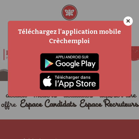
×
Téléchargez l'application mobile
Crèchemploi
accueil
métiers
actualités
déposer une
offre
Espace Candidats
Espace Recruteurs