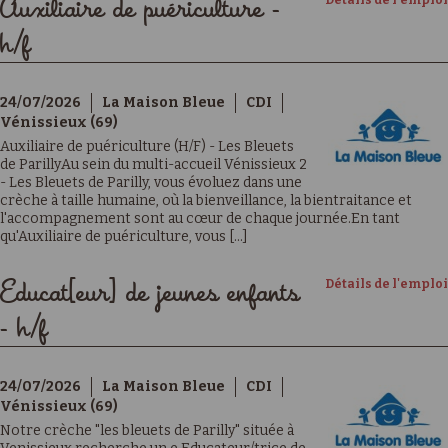
Détails de l'emploi
Auxiliaire de puériculture -
h/f
24/07/2026
La Maison Bleue
CDI
Vénissieux (69)
Auxiliaire de puériculture (H/F) - Les Bleuets
de ParillyAu sein du multi-accueil Vénissieux 2
- Les Bleuets de Parilly, vous évoluez dans une
crèche à taille humaine, où la bienveillance, la bientraitance et
l'accompagnement sont au cœur de chaque journée.En tant
qu'Auxiliaire de puériculture, vous [...]
Détails de l'emploi
Educat[eur] de jeunes enfants
- h/f
24/07/2026
La Maison Bleue
CDI
Vénissieux (69)
Notre crèche "les bleuets de Parilly" située à