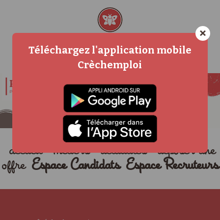
×
Téléchargez l'application mobile
Crèchemploi
accueil
métiers
actualités
déposer une
offre
Espace Candidats
Espace Recruteurs