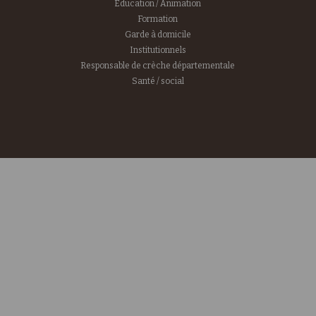
Education / Animation
Formation
Garde à domicile
Institutionnels
Responsable de crèche départementale
Santé / social