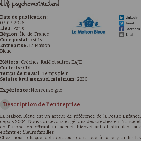
H/f psychomotrici[en]
Date de publication
:
LinkedIn
07-07-2026
Tweet
Lieu
:
Paris
Facebook
Région
:
Île-de-France
Email
Code postal
:
75015
Entreprise
:
La Maison
Bleue
Métiers
:
Crèches, RAM et autres EAJE
Contrats
:
CDI
Temps de travail
:
Temps plein
Salaire brut mensuel minimum
:
2230
Expérience
:
Non renseigné
Description de l'entreprise
La Maison Bleue est un acteur de référence de la Petite Enfance,
depuis 2004. Nous concevons et gérons des crèches en France et
en Europe, en offrant un accueil bienveillant et stimulant aux
enfants et à leurs familles.
Chez nous, chaque collaborateur contribue à faire grandir les