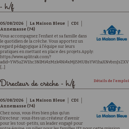
- h/f
05/08/2026
La Maison Bleue
CDI
Annemasse (74)
Vous accompagnez l'enfant et sa famille dans
le quotidien de la crèche. Vous apportez un
regard pédagogique à l'équipe sur leurs
pratiques en mettant en place des projets.Apply:
https://www.aplitrak.com/?
adid=YW5uZW1hc3NlMi4zMzk4Ni4xMjI5MUBsYW1haXNvbmJsZXV
[...]
Détails de l'emploi
Directeur de crèche - h/f
05/08/2026
La Maison Bleue
CDI
Annemasse (74)
Chez nous, vous êtes bien plus qu'un
Directeur : vous êtes un créateur d'avenir
pour les tout-petits, un leader engagé pour
votre équipe, un pilier pour les familles !Et pour cette mission