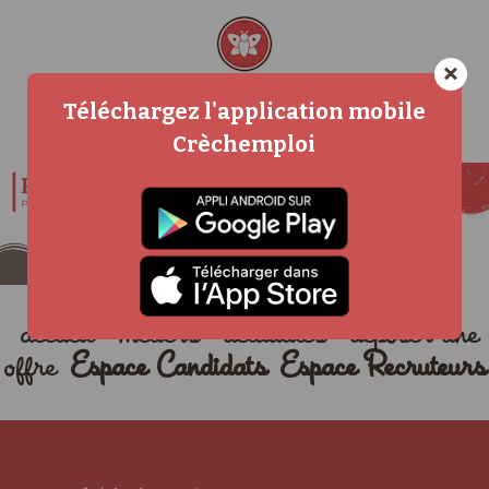
×
Téléchargez l'application mobile
Crèchemploi
accueil
métiers
actualités
déposer une
offre
Espace Candidats
Espace Recruteurs