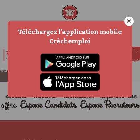
×
Téléchargez l'application mobile
Crèchemploi
accueil
métiers
actualités
déposer une
offre
Espace Candidats
Espace Recruteurs