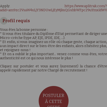
Apply:
https://www.aplitrak.com/?
adid=am9zc2VsaW4xLjY3NDUwLjEyMjkxQGxhbWFpc29uYmxldWVj
Profil requis
Vous êtes la bonne personne :
* Si vous êtes titulaire du Diplôme d'Etat permettant de diriger une
Micro-crèche (type AP, EJE, IPDE, IDE, …).
* Et enfin, si vous imaginez un rôle où chaque geste, chaque action,
a un impact direct sur le bien-être des enfants, alors n'hésitez plus,
et rejoignez-nous !
* Et on a oublié le plus important… venez comme vous êtes, votre
authenticité est ce qui nous intéresse le plus !
Cliquez sur postuler et vous aurez (surement) la chance d'être
appelé rapidement par notre Chargé de recrutement !
POSTULER
À CETTE