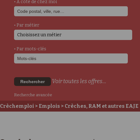
• A côté de chez moi
• Par métier
Choisissez un métier
• Par mots-clés
Voir toutes les offres...
Rechercher
Recherche avancée
Crèchemploi
>
Emplois
>
Crèches, RAM et autres EAJE
>
Postes auprès des enfants
>
Educateur/Educatrice
de Jeunes Enfants DE
> Direct[eur] de micro-crèches -
h/f