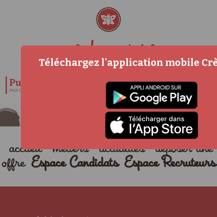
Téléchargez l'application mobile C
accueil
métiers
actualités
déposer une
offre
Espace Candidats
Espace Recruteurs