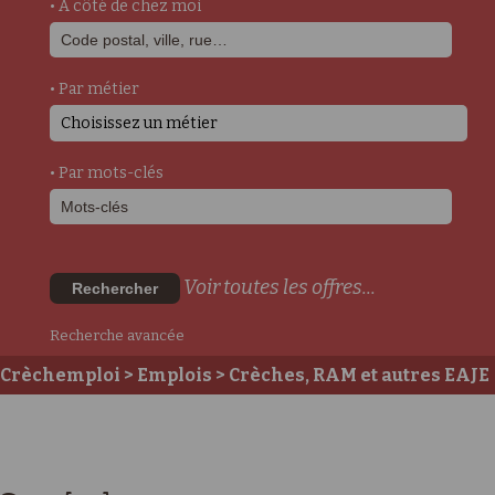
• A côté de chez moi
• Par métier
Choisissez un métier
• Par mots-clés
Voir toutes les offres...
Rechercher
Recherche avancée
Crèchemploi
>
Emplois
>
Crèches, RAM et autres EAJE
>
Postes auprès des enfants
>
Educateur/Educatrice
de Jeunes Enfants DE
> Direct[eur] de crèche