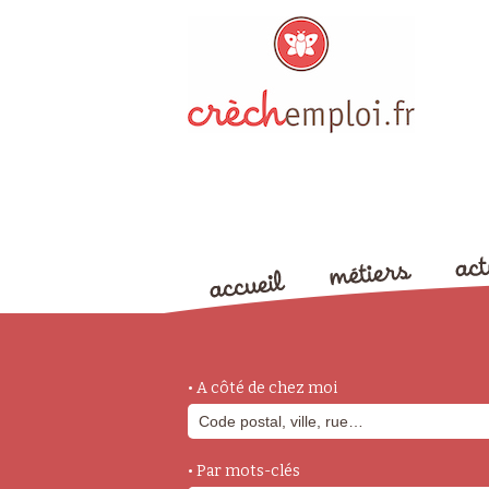
• A côté de chez moi
• Par mots-clés