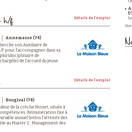
Cl
A
f/
Ly
Détails de l'emploi
- h/f
Voir 
Annemasse (74)
No
erche son Auxiliaire de
 H/F pour l'accompagner dans sa
pluridisciplinaire de
hargé(e) de l'accueil du jeune
Détails de l'emploi
Bougival (78)
deur de la crèche Monet, située à
 compétences :Rémunération fixe à
riable annuel (selon l'atteinte des
ible au Master 2 : Management des