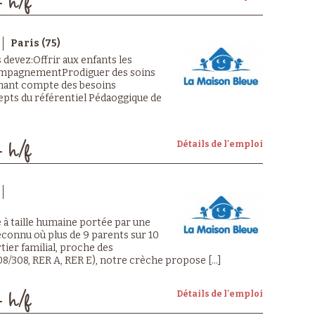
- h/f
Paris (75)
s devez:Offrir aux enfants les
ccompagnementProdiguer des soins
 tenant compte des besoins
epts du référentiel Pédaoggique de
Détails de l'emploi
- h/f
 à taille humaine portée par une
econnu où plus de 9 parents sur 10
rtier familial, proche des
/308, RER A, RER E), notre crèche propose [...]
Détails de l'emploi
- h/f