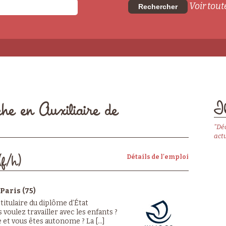
Voir toute
Rechercher
Il
che en Auxiliaire de
"Dé
actu
Détails de l'emploi
(f/h)
Paris (75)
 titulaire du diplôme d’État
 voulez travailler avec les enfants ?
e et vous êtes autonome ? La [...]