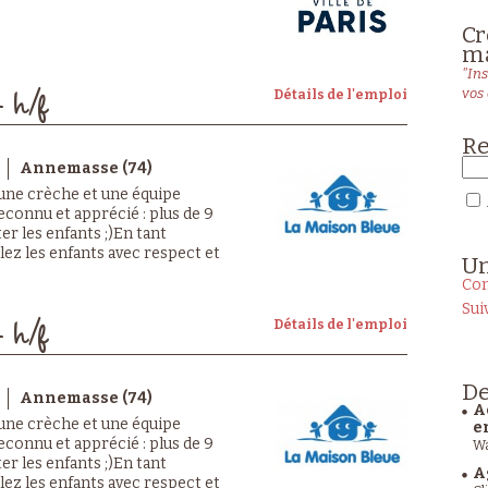
Cr
ma
"Ins
vos 
Détails de l'emploi
- h/f
Re
Annemasse (74)
 une crèche et une équipe
econnu et apprécié : plus de 9
er les enfants ;)En tant
llez les enfants avec respect et
U
Con
Sui
Détails de l'emploi
- h/f
De
Annemasse (74)
A
 une crèche et une équipe
e
econnu et apprécié : plus de 9
Wa
er les enfants ;)En tant
A
llez les enfants avec respect et