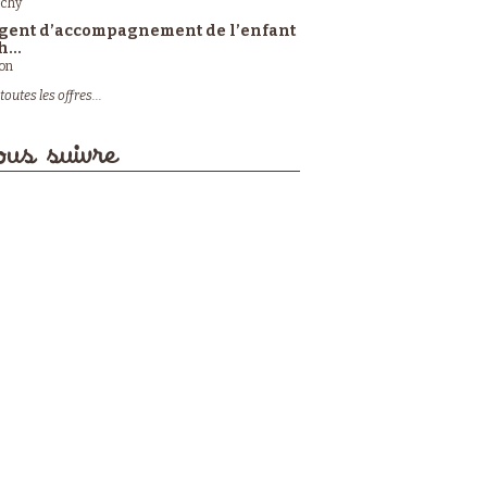
ichy
gent d’accompagnement de l’enfant
h...
on
toutes les offres...
us suivre