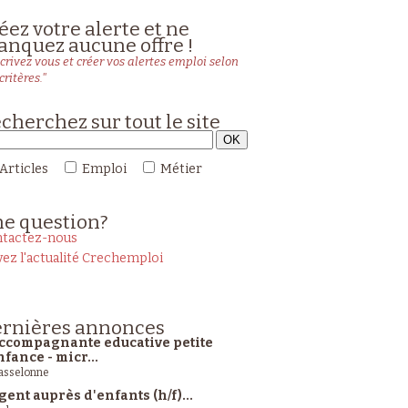
éez votre alerte et ne
nquez aucune offre !
crivez vous et créer vos alertes emploi selon
critères."
cherchez sur tout le site
Articles
Emploi
Métier
ne
question?
tactez-nous
vez l'actualité Crechemploi
rnières
annonces
ccompagnante educative petite
nfance - micr...
sselonne
gent auprès d'enfants (h/f)...