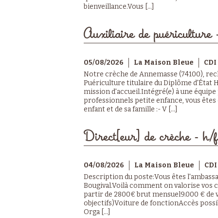
bienveillance.Vous [...]
Auxiliaire de puériculture 
05/08/2026
La Maison Bleue
CDI
Notre crèche de Annemasse (74100), rech
Puériculture titulaire du Diplôme d'État
mission d'accueil.Intégré(e) à une équipe 
professionnels petite enfance, vous êtes c
enfant et de sa famille :- V [...]
Direct[eur] de crèche - h/f
04/08/2026
La Maison Bleue
CDI
Description du poste:Vous êtes l'ambassa
Bougival.Voilà comment on valorise vos
partir de 2800€ brut mensuel9.000 € de va
objectifs)Voiture de fonctionAccès poss
Orga [...]