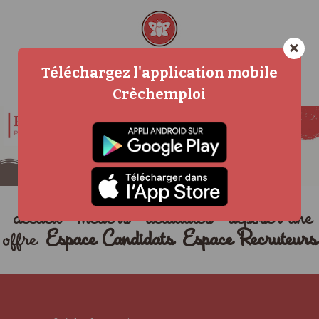
×
Téléchargez l'application mobile
Crèchemploi
accueil
métiers
actualités
déposer une
offre
Espace Candidats
Espace Recruteurs