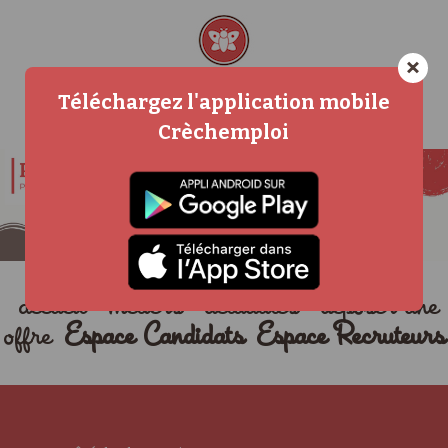
×
Téléchargez l'application mobile
Crèchemploi
accueil
métiers
actualités
déposer une
offre
Espace Candidats
Espace Recruteurs