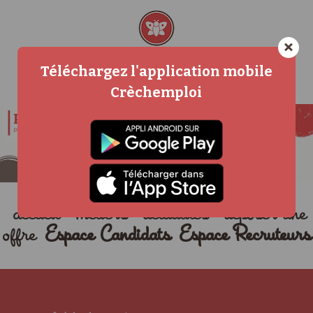
×
Téléchargez l'application mobile
Crèchemploi
accueil
métiers
actualités
déposer une
offre
Espace Candidats
Espace Recruteurs