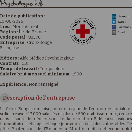
Psychologue h/f
Date de publication
:
LinkedIn
10-06-2026
Tweet
Lieu
:
Montfermeil
Facebook
Région
:
Île-de-France
Email
Code postal
:
93370
Entreprise
:
Croix-Rouge
Française
Métiers
:
Aide Médico Psychologique
Contrats
:
CDI
Temps de travail
:
Temps plein
Salaire brut mensuel minimum
:
1900
Expérience
:
Non renseigné
Description de l'entreprise
La Croix-Rouge française, acteur majeur de l'économie sociale et
solidaire avec 17 000 salariés et plus de 600 établissements, œuvre
dans la santé, le médico-social et la formation. Fidèle à ses valeurs
humanitaires, elle agit chaque jour auprès des plus vulnérables. Le
pôle Protection de l'Enfance à Montfermeil recherche un(e)