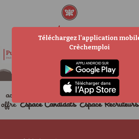
Téléchargez l'application mobil
Crèchemploi
accueil
métiers
actualités
déposer une
offre
Espace Candidats
Espace Recruteurs