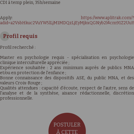
CDI à temp plein, 35h/semaine
Apply:
https://www.aplitrak.com/?
adid=a2VsbHkuc2VuYW5lLjM1MDQzLjEyMjkxQGNyb2l4cm91Z2Uu
Profil requis
Profil recherché :
Master en psychologie requis - spécialisation en psychologie
clinique interculturelle appréciée ;
Expérience souhaitée : 2 ans minimum auprès de publics MNA
et/ou en protection de l'enfance ;
Bonne connaissance des dispositifs ASE, du public MNA, et des
valeurs Croix-Rouge ;
Qualités attendues : capacité d'écoute, respect de l'autre, sens de
l'analyse et de la synthèse, aisance rédactionnelle, discrétion
professionnelle.
POSTULER
À CETTE