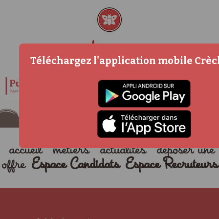
Téléchargez l'application mobile Crè
accueil
métiers
actualités
déposer une
offre
Espace Candidats
Espace Recruteurs