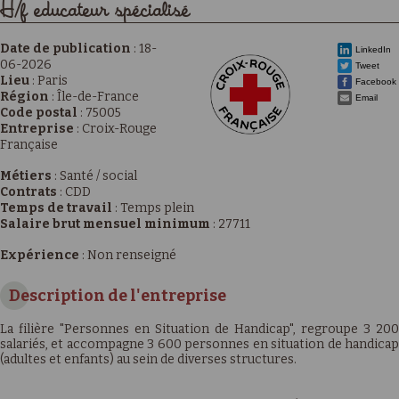
H/f educateur spécialisé
Date de publication
:
18-
LinkedIn
06-2026
Tweet
Lieu
:
Paris
Facebook
Région
:
Île-de-France
Email
Code postal
:
75005
Entreprise
:
Croix-Rouge
Française
Métiers
:
Santé / social
Contrats
:
CDD
Temps de travail
:
Temps plein
Salaire brut mensuel minimum
:
27711
Expérience
:
Non renseigné
Description de l'entreprise
La filière "Personnes en Situation de Handicap", regroupe 3 200
salariés, et accompagne 3 600 personnes en situation de handicap
(adultes et enfants) au sein de diverses structures.