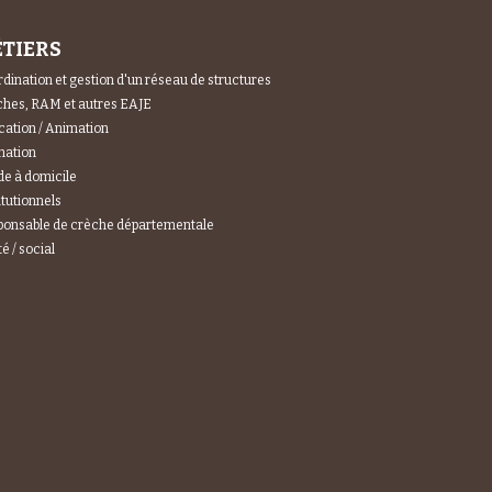
TIERS
dination et gestion d'un réseau de structures
hes, RAM et autres EAJE
ation / Animation
mation
e à domicile
itutionnels
ponsable de crèche départementale
é / social