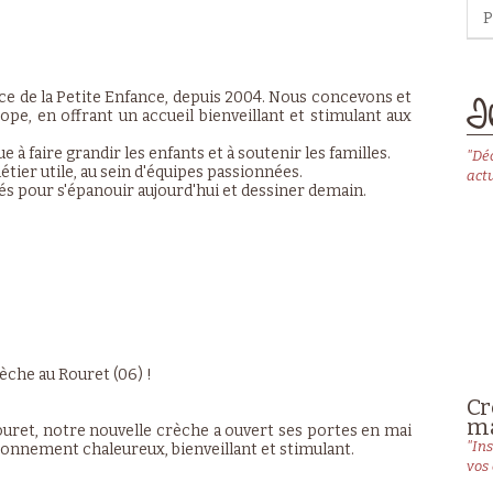
P
ce de la Petite Enfance, depuis 2004. Nous concevons et
Il
pe, en offrant un accueil bienveillant et stimulant aux
à faire grandir les enfants et à soutenir les familles.
"Dé
tier utile, au sein d'équipes passionnées.
actu
és pour s'épanouir aujourd'hui et dessiner demain.
èche au Rouret (06) !
Cr
ma
ouret, notre nouvelle crèche a ouvert ses portes en mai
"Ins
ronnement chaleureux, bienveillant et stimulant.
vos 