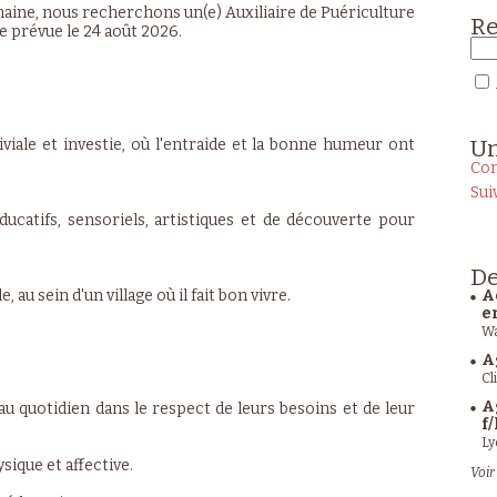
maine, nous recherchons un(e) Auxiliaire de Puériculture
Re
e prévue le 24 août 2026.
U
iale et investie, où l'entraide et la bonne humeur ont
Con
Sui
catifs, sensoriels, artistiques et de découverte pour
De
 au sein d'un village où il fait bon vivre.
A
e
Wa
A
Cl
A
au quotidien dans le respect de leurs besoins et de leur
f/
Ly
ysique et affective.
Voir 