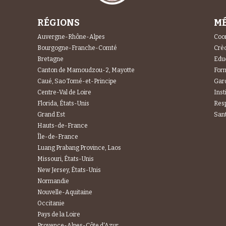
RÉGIONS
MÉ
Auvergne-Rhône-Alpes
Coor
Bourgogne-Franche-Comté
Crèc
Bretagne
Educ
Canton de Mamoudzou-2, Mayotte
For
Caué, Sao Tomé-et-Principe
Gard
Centre-Val de Loire
Inst
Florida, États-Unis
Res
Grand Est
Sant
Hauts-de-France
Île-de-France
Luang Prabang Province, Laos
Missouri, États-Unis
New Jersey, États-Unis
Normandie
Nouvelle-Aquitaine
Occitanie
Pays de la Loire
Provence-Alpes-Côte d'Azur