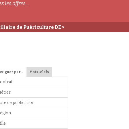
s les offres...
iliaire de Puériculture DE
>
aviguer par…
Mots-clefs
ontrat
étier
ate de publication
égion
ille