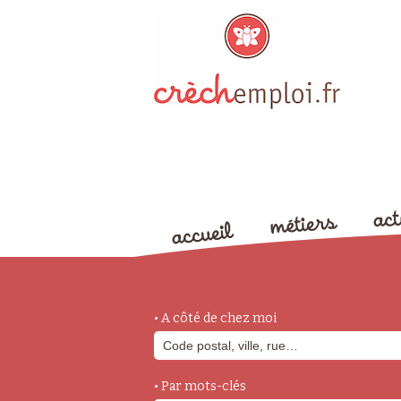
• A côté de chez moi
• Par mots-clés