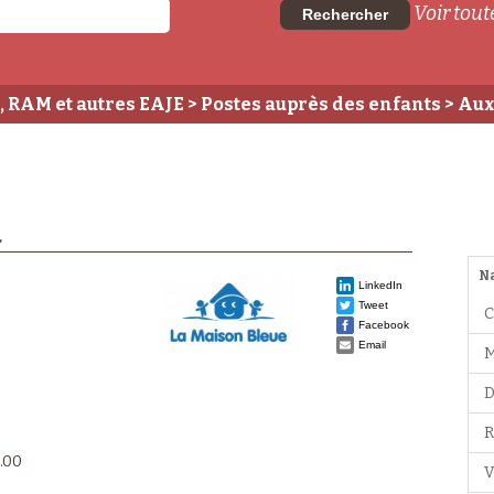
Voir toute
Rechercher
, RAM et autres EAJE
>
Postes auprès des enfants
>
Aux
N
LinkedIn
Tweet
C
Facebook
Email
M
D
R
.00
V