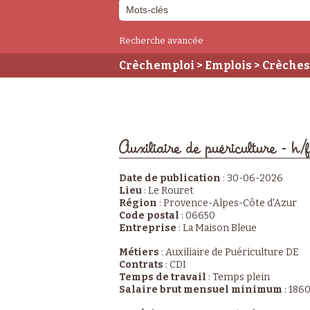
Recherche avancée
Crèchemploi
>
Emplois
>
Crèches
Auxiliaire de puériculture - h/f
Auxiliaire de puériculture - h/f
Date de publication
:
30-06-2026
Lieu
:
Le Rouret
Région
:
Provence-Alpes-Côte d'Azur
Code postal
:
06650
Entreprise
:
La Maison Bleue
Métiers
:
Auxiliaire de Puériculture DE
Contrats
:
CDI
Temps de travail
:
Temps plein
Salaire brut mensuel minimum
:
1860