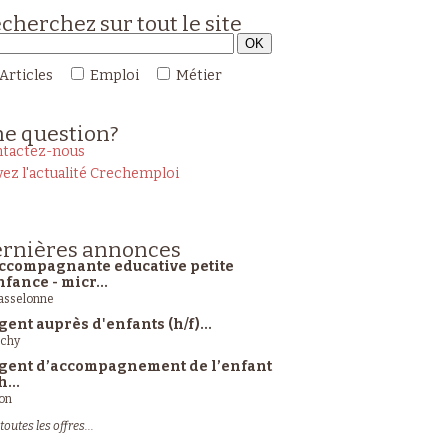
cherchez sur tout le site
Articles
Emploi
Métier
ne
question?
tactez-nous
vez l'actualité Crechemploi
rnières
annonces
ccompagnante educative petite
nfance - micr...
sselonne
gent auprès d'enfants (h/f)...
ichy
gent d’accompagnement de l’enfant
h...
on
toutes les offres...