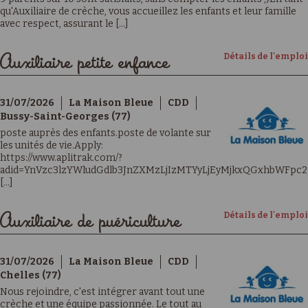
qu'Auxiliaire de crèche, vous accueillez les enfants et leur famille
avec respect, assurant le [...]
Détails de l'emploi
Auxiliaire petite enfance
31/07/2026
La Maison Bleue
CDD
Bussy-Saint-Georges (77)
poste auprès des enfants.poste de volante sur
les unités de vie.Apply:
https://www.aplitrak.com/?
adid=YnVzc3lzYWludGdlb3JnZXMzLjIzMTYyLjEyMjkxQGxhbWFpc2
[...]
Détails de l'emploi
Auxiliaire de puériculture
31/07/2026
La Maison Bleue
CDD
Chelles (77)
Nous rejoindre, c'est intégrer avant tout une
crèche et une équipe passionnée. Le tout au