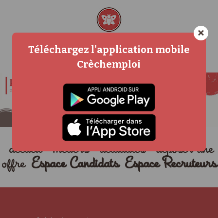
×
Téléchargez l'application mobile
Crèchemploi
accueil
métiers
actualités
déposer une
offre
Espace Candidats
Espace Recruteurs