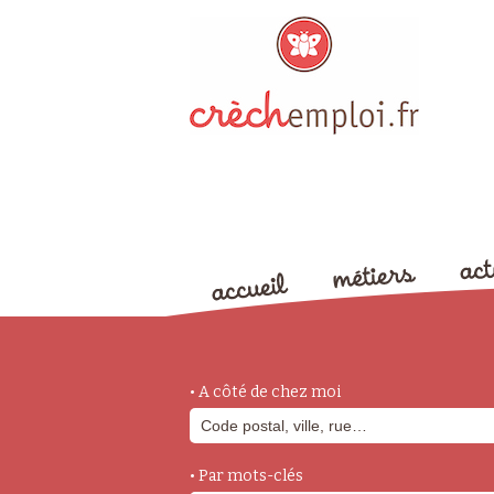
• A côté de chez moi
• Par mots-clés