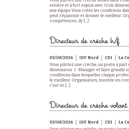
Vous pilotez une crèche située dans l'Oue
entière et à fort enjeux avec trois dimen
une équipe Vous créez les conditions dan
peut s'épanouir et donner le meilleur. O
compétences, dy [...]
Directeur de crèche h/f
03/08/2026
IDF Nord
CDI
La C
Vous pilotez une crèche, un poste à part e
dimensions 1- Manager et faire grandir u
conditions dans lesquelles chaque profes
le meilleur. Organisation, montée en com
c'est vo [...]
Directeur de crèche volant
03/08/2026
IDF Nord
CDI
La C