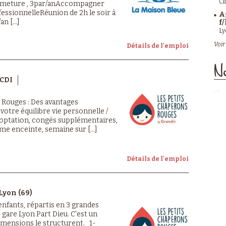
Cl
fermeture , 3par/anAccompagner
ofessionnelleRéunion de 2h le soir à
A
n [...]
f/
Ly
Voir 
Détails de l'emploi
No
CDI
 Rouges : Des avantages
 votre équilibre vie personnelle /
ooptation, congés supplémentaires,
 enceinte, semaine sur [...]
Détails de l'emploi
Lyon (69)
nfants, répartis en 3 grandes
 gare Lyon Part Dieu. C'est un
dimensions le structurent. 1-