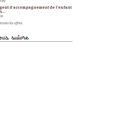
ichy
gent d’accompagnement de l’enfant
h...
on
toutes les offres...
us suivre