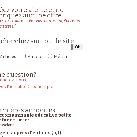
éez votre alerte et ne
nquez aucune offre !
crivez vous et créer vos alertes emploi selon
critères."
cherchez sur tout le site
Articles
Emploi
Métier
ne
question?
tactez-nous
vez l'actualité Crechemploi
rnières
annonces
ccompagnante educative petite
nfance - micr...
sselonne
gent auprès d'enfants (h/f)...