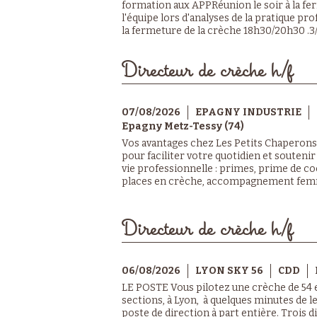
formation aux APPRéunion le soir à la 
l'équipe lors d'analyses de la pratique pr
la fermeture de la crèche 18h30/20h30 .3/a
Directeur de crèche h/f
07/08/2026
EPAGNY INDUSTRIE
Epagny Metz-Tessy (74)
Vos avantages chez Les Petits Chaperons
pour faciliter votre quotidien et soutenir
vie professionnelle : primes, prime de c
places en crèche, accompagnement femme
Directeur de crèche h/f
06/08/2026
LYON SKY 56
CDD
LE POSTE Vous pilotez une crèche de 54 e
sections, à Lyon, à quelques minutes de le
poste de direction à part entière. Trois 