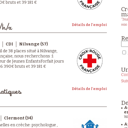
0€ bruts et 39 181 €
Cr
ma
"Ins
vos 
Détails de l'emploi
f/h/x
Re
CDI
Nilvange (57)
 de 38 places situé à Nilvange,
ançaise, nous recherchons :1
eur de Jeunes EnfantsForfait jours
6 390€ bruts et 39 181 €
U
Con
Sui
Détails de l'emploi
atiques
De
A
e
Wa
Clermont (34)
A
elles en crèche: psychologue ,