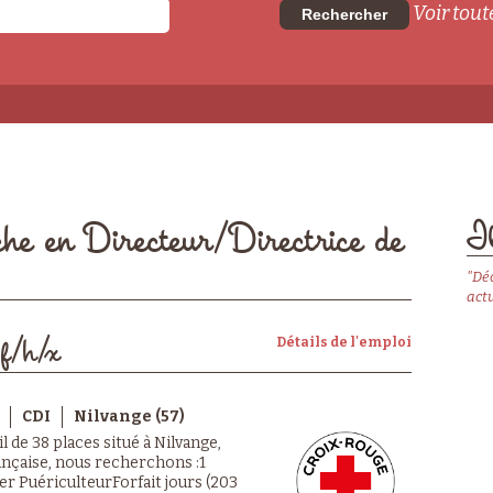
Voir toute
Rechercher
Il
che en Directeur/Directrice de
"Dé
actu
Détails de l'emploi
 f/h/x
CDI
Nilvange (57)
 de 38 places situé à Nilvange,
ançaise, nous recherchons :1
er PuériculteurForfait jours (203