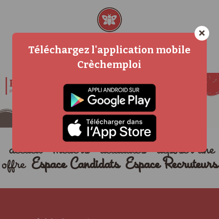
×
Téléchargez l'application mobile
Crèchemploi
accueil
métiers
actualités
déposer une
offre
Espace Candidats
Espace Recruteurs