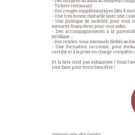
- Des horaires du lundi au vendredi compa
- Tickets restaurant
- Des congés supplémentaires (dès 4 moi
- Une très bonne mutuelle (avec une cou
- Une politique de mobilité pour vous 
mesures financières pour vous aider,
- Des accompagnements à la parentalité,
juridique, …
- Des rendez-vous mensuels dédiés au bie
- Une formation reconnue, pour évolue
certifié et à la prise en charge complète
Et la liste n'est pas exhaustive ! Vous
tout faire pour votre bien être !
Imprimer cette offre d'emploi