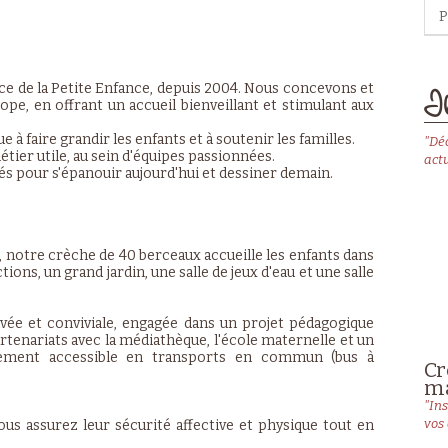
P
ce de la Petite Enfance, depuis 2004. Nous concevons et
Il
pe, en offrant un accueil bienveillant et stimulant aux
à faire grandir les enfants et à soutenir les familles.
"Dé
tier utile, au sein d'équipes passionnées.
actu
és pour s'épanouir aujourd'hui et dessiner demain.
s, notre crèche de 40 berceaux accueille les enfants dans
ns, un grand jardin, une salle de jeux d'eau et une salle
vée et conviviale, engagée dans un projet pédagogique
artenariats avec la médiathèque, l'école maternelle et un
ilement accessible en transports en commun (bus à
Cr
ma
"Ins
vos 
vous assurez leur sécurité affective et physique tout en