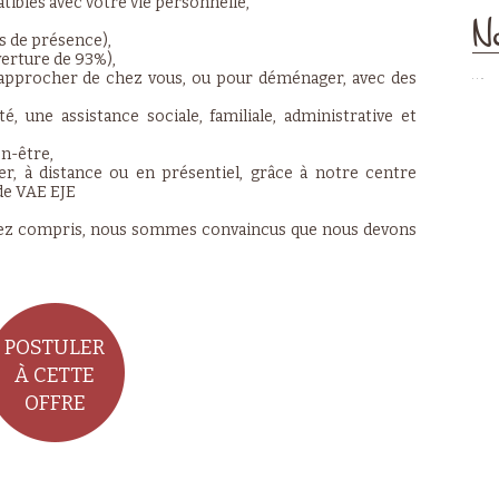
tibles avec votre vie personnelle,
No
s de présence),
verture de 93%),
rapprocher de chez vous, ou pour déménager, avec des
 une assistance sociale, familiale, administrative et
n-être,
r, à distance ou en présentiel, grâce à notre centre
 de VAE EJE
 l'avez compris, nous sommes convaincus que nous devons
POSTULER
À CETTE
OFFRE