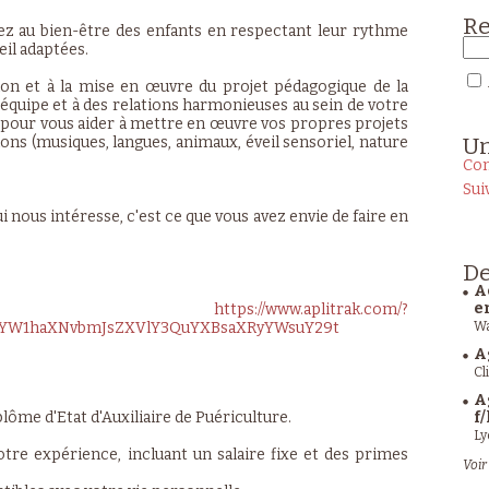
Re
llez au bien-être des enfants en respectant leur rythme
eil adaptées.
ion et à la mise en œuvre du projet pédagogique de la
'équipe et à des relations harmonieuses au sein de votre
pour vous aider à mettre en œuvre vos propres projets
U
ons (musiques, langues, animaux, éveil sensoriel, nature
Con
Sui
ui nous intéresse, c'est ce que vous avez envie de faire en
De
A
e
ly:
https://www.aplitrak.com/?
sYW1haXNvbmJsZXVlY3QuYXBsaXRyYWsuY29t
Wa
A
Cl
A
lôme d'Etat d'Auxiliaire de Puériculture.
f/
Ly
re expérience, incluant un salaire fixe et des primes
Voir 