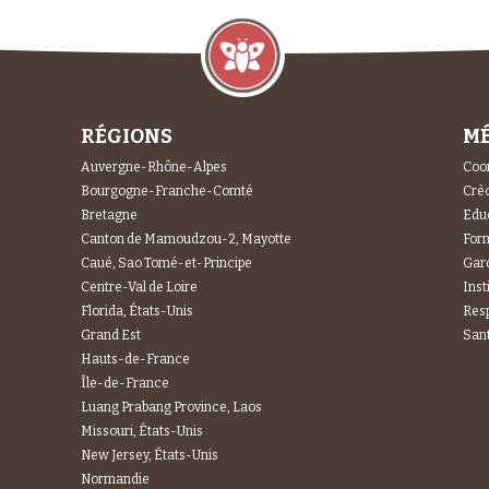
RÉGIONS
MÉ
Auvergne-Rhône-Alpes
Coor
Bourgogne-Franche-Comté
Crèc
Bretagne
Educ
Canton de Mamoudzou-2, Mayotte
For
Caué, Sao Tomé-et-Principe
Gard
Centre-Val de Loire
Inst
Florida, États-Unis
Res
Grand Est
Sant
Hauts-de-France
Île-de-France
Luang Prabang Province, Laos
Missouri, États-Unis
New Jersey, États-Unis
Normandie