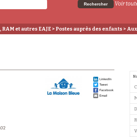
Voir toute
Rechercher
, RAM et autres EAJE
>
Postes auprès des enfants
>
Aux
N
LinkedIn
Tweet
C
Facebook
Email
M
D
R
.02
V