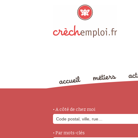
• A côté de chez moi
• Par mots-clés