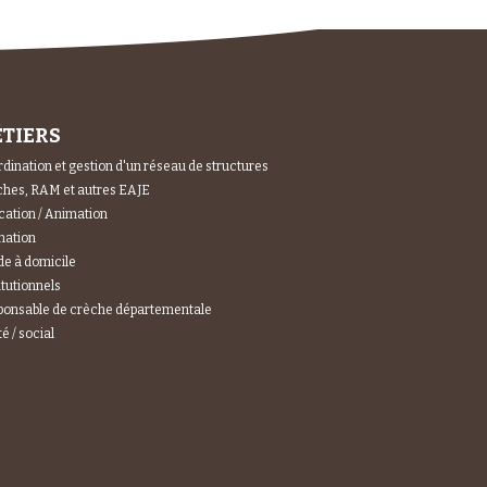
TIERS
dination et gestion d'un réseau de structures
hes, RAM et autres EAJE
ation / Animation
mation
e à domicile
itutionnels
ponsable de crèche départementale
é / social