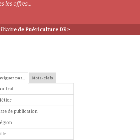
s les offres...
iliaire de Puériculture DE
>
aviguer par…
Mots-clefs
ontrat
étier
ate de publication
égion
ille