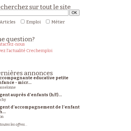
cherchez sur tout le site
Articles
Emploi
Métier
ne
question?
tactez-nous
vez l'actualité Crechemploi
rnières
annonces
ccompagnante educative petite
nfance - micr...
sselonne
gent auprès d'enfants (h/f)...
ichy
gent d’accompagnement de l’enfant
h...
on
toutes les offres...