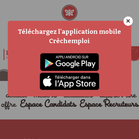
×
Téléchargez l'application mobile
Crèchemploi
accueil
métiers
actualités
déposer une
offre
Espace Candidats
Espace Recruteurs