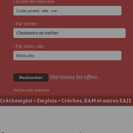
• A côté de chez moi
• Par métier
Choisissez un métier
• Par mots-clés
Voir toutes les offres...
Rechercher
Recherche avancée
Crèchemploi
>
Emplois
>
Crèches, RAM et autres EAJE
>
Postes auprès des enfants
>
Auxiliaire de
Puériculture DE
> Auxiliaire de puériculture - h/f