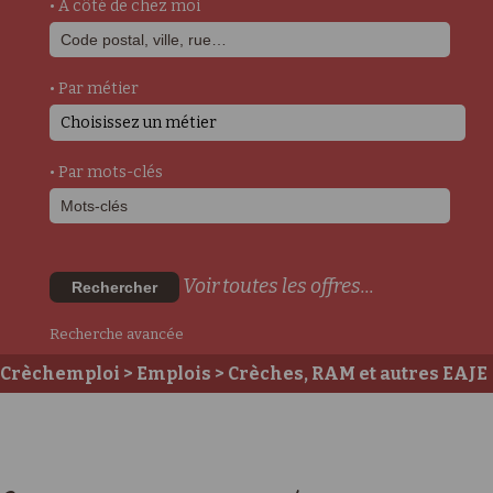
• A côté de chez moi
• Par métier
Choisissez un métier
• Par mots-clés
Voir toutes les offres...
Rechercher
Recherche avancée
Crèchemploi
>
Emplois
>
Crèches, RAM et autres EAJE
>
Postes auprès des enfants
>
Auxiliaire de
Puériculture DE
> Auxiliaire de puériculture - h/f