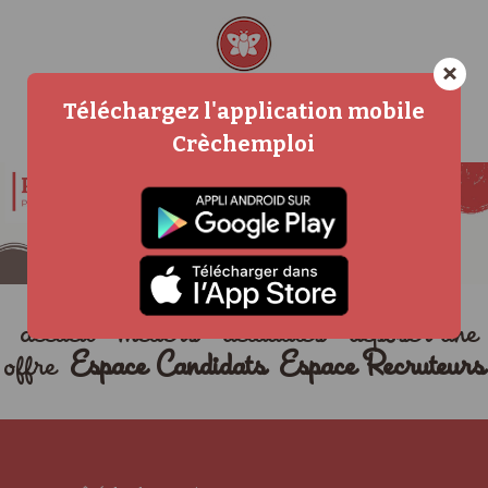
×
Téléchargez l'application mobile
Crèchemploi
accueil
métiers
actualités
déposer une
offre
Espace Candidats
Espace Recruteurs