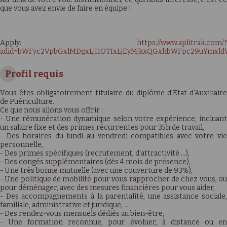
que vous avez envie de faire en équipe !
Apply:
https://www.aplitrak.com/?
adid=bWFyc2VpbGxlMDgxLjI1OTIxLjEyMjkxQGxhbWFpc29uYmxld
Profil requis
Vous êtes obligatoirement titulaire du diplôme d'Etat d'Auxiliaire
de Puériculture.
Ce que nous allons vous offrir :
- Une rémunération dynamique selon votre expérience, incluant
un salaire fixe et des primes récurrentes pour 35h de travail,
- Des horaires du lundi au vendredi compatibles avec votre vie
personnelle,
- Des primes spécifiques (recrutement, d'attractivité …),
- Des congés supplémentaires (dès 4 mois de présence),
- Une très bonne mutuelle (avec une couverture de 93%),
- Une politique de mobilité pour vous rapprocher de chez vous, ou
pour déménager, avec des mesures financières pour vous aider,
- Des accompagnements à la parentalité, une assistance sociale,
familiale, administrative et juridique, …
- Des rendez-vous mensuels dédiés au bien-être,
- Une formation reconnue, pour évoluer, à distance ou en