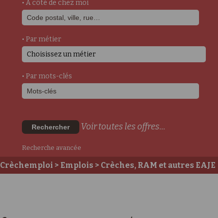
• A côté de chez moi
• Par métier
Choisissez un métier
• Par mots-clés
Voir toutes les offres...
Rechercher
Recherche avancée
Crèchemploi
>
Emplois
>
Crèches, RAM et autres EAJE
>
Postes auprès des enfants
>
Auxiliaire Petite
Enfance / accompagnant éducatif petite enfance
>
Auxiliaire de puériculture - h/f