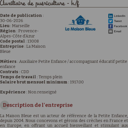
Auxiliaire de puériculture - h/f
Date de publication
:
LinkedIn
30-06-2026
Tweet
Lieu
:
Marseille
Facebook
Région
:
Provence-
Email
Alpes-Côte d'Azur
Code postal
:
13008
Entreprise
:
La Maison
Bleue
Métiers
:
Auxiliaire Petite Enfance / accompagnant éducatif petite
enfance
Contrats
:
CDD
Temps de travail
:
Temps plein
Salaire brut mensuel minimum
:
1917.00
Expérience
:
Non renseigné
Description de l'entreprise
La Maison Bleue est un acteur de référence de la Petite Enfance,
depuis 2004. Nous concevons et gérons des crèches en France et
en Europe, en offrant un accueil bienveillant et stimulant aux