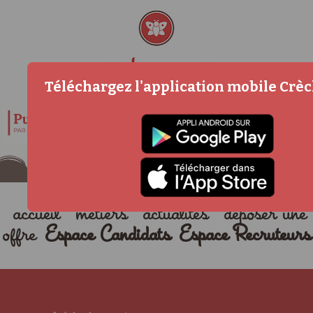
Téléchargez l'application mobile Crè
accueil
métiers
actualités
déposer une
offre
Espace Candidats
Espace Recruteurs