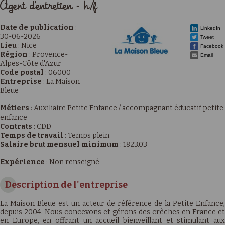
Agent d'entretien - h/f
Date de publication
:
LinkedIn
30-06-2026
Tweet
Lieu
:
Nice
Facebook
Région
:
Provence-
Email
Alpes-Côte d'Azur
Code postal
:
06000
Entreprise
:
La Maison
Bleue
Métiers
:
Auxiliaire Petite Enfance / accompagnant éducatif petite
enfance
Contrats
:
CDD
Temps de travail
:
Temps plein
Salaire brut mensuel minimum
:
1823.03
Expérience
:
Non renseigné
Description de l'entreprise
La Maison Bleue est un acteur de référence de la Petite Enfance,
depuis 2004. Nous concevons et gérons des crèches en France et
en Europe, en offrant un accueil bienveillant et stimulant aux