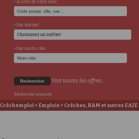
• A côté de chez moi
• Par métier
Choisissez un métier
• Par mots-clés
Voir toutes les offres...
Rechercher
Recherche avancée
Crèchemploi
>
Emplois
>
Crèches, RAM et autres EAJE
>
Postes auprès des enfants
>
Auxiliaire Petite
Enfance / accompagnant éducatif petite enfance
>
Agent d'entretien - h/f