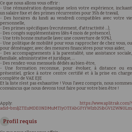
Ce que nous allons vous offrir :
- Une rémunération dynamique selon votre expérience, incluant
un salaire fixe et des primes récurrentes pour 35h de travail,
- Des horaires du lundi au vendredi compatibles avec votre vie
personnelle,
- Des primes spécifiques (recrutement, d'attractivité …),
- Des congés supplémentaires (dès 4 mois de présence),
- Une très bonne mutuelle (avec une couverture de 93%),
- Une politique de mobilité pour vous rapprocher de chez vous, ou
pour déménager, avec des mesures financières pour vous aider,
- Des accompagnements à la parentalité, une assistance sociale,
familiale, administrative et juridique, …
- Des rendez-vous mensuels dédiés au bien-être,
- Une formation reconnue, pour évoluer, à distance ou en
présentiel, grâce à notre centre certifié et à la prise en charge
complète de VAE EJE
Et la liste n'est pas exhaustive ! Vous l'avez compris, nous sommes
convaincus que nous devons tout faire pour votre bien être !
Apply:
https://www.aplitrak.com/?
adid=bmljZTEuMDE0NDMuMTIyOTFAbGFtYWlzb25ibGV1ZWN0L
Profil requis