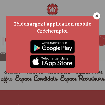
×
Téléchargez l'application mobile
Crèchemploi
accueil
métiers
actualités
déposer une
offre
Espace Candidats
Espace Recruteurs