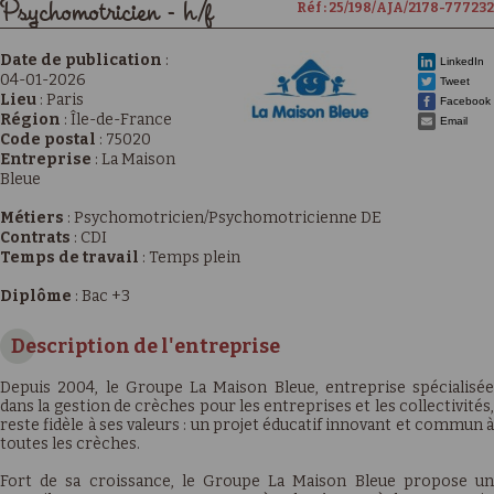
Psychomotricien - h/f
Réf : 25/198/AJA/2178-777232
Date de publication
:
LinkedIn
04-01-2026
Tweet
Lieu
:
Paris
Facebook
Région
:
Île-de-France
Email
Code postal
:
75020
Entreprise
:
La Maison
Bleue
Métiers
:
Psychomotricien/Psychomotricienne DE
Contrats
:
CDI
Temps de travail
:
Temps plein
Diplôme
:
Bac +3
Description de l'entreprise
Depuis 2004, le Groupe La Maison Bleue, entreprise spécialisée
dans la gestion de crèches pour les entreprises et les collectivités,
reste fidèle à ses valeurs : un projet éducatif innovant et commun à
toutes les crèches.
Fort de sa croissance, le Groupe La Maison Bleue propose un