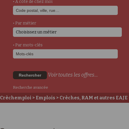
• A côté de chez moi
• Par métier
Choisissez un métier
• Par mots-clés
Voir toutes les offres...
Rechercher
Recherche avancée
Crèchemploi
>
Emplois
>
Crèches, RAM et autres EAJE
>
Postes auprès des enfants
>
Psychomotricien/Psychomotricienne DE
>
Psychomotricien - h/f