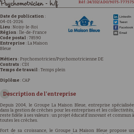
Psychomotricien - h/f
Réf : 24/332/ADO/9075-777575
Date de publication
:
LinkedIn
04-01-2026
Tweet
Lieu
:
Noisy-le-Roi
Facebook
Région
:
Île-de-France
Email
Code postal
:
78590
Entreprise
:
La Maison
Bleue
Métiers
:
Psychomotricien/Psychomotricienne DE
Contrats
:
CDI
Temps de travail
:
Temps plein
Diplôme
:
CAP
Description de l'entreprise
Depuis 2004, le Groupe La Maison Bleue, entreprise spécialisée
dans la gestion de crèches pour les entreprises et les collectivités,
reste fidèle à ses valeurs : un projet éducatif innovant et commun à
toutes les crèches.
Fort de sa croissance, le Groupe La Maison Bleue propose un