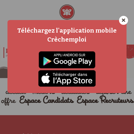
×
Téléchargez l'application mobile
Crèchemploi
accueil
métiers
actualités
déposer une
offre
Espace Candidats
Espace Recruteurs