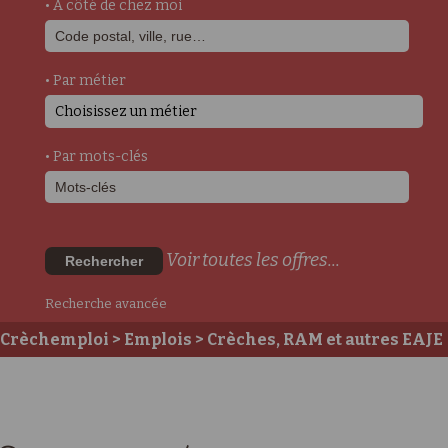
• A côté de chez moi
• Par métier
Choisissez un métier
• Par mots-clés
Voir toutes les offres...
Rechercher
Recherche avancée
Crèchemploi
>
Emplois
>
Crèches, RAM et autres EAJE
>
Postes auprès des enfants
>
Psychomotricien/Psychomotricienne DE
>
Psychomotricien - h/f