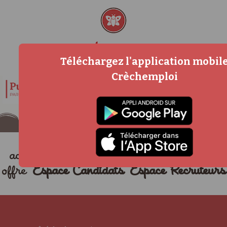
Téléchargez l'application mobil
Crèchemploi
accueil
métiers
actualités
déposer une
offre
Espace Candidats
Espace Recruteurs