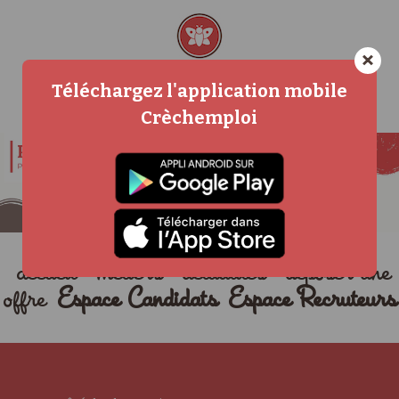
×
Téléchargez l'application mobile
Crèchemploi
accueil
métiers
actualités
déposer une
offre
Espace Candidats
Espace Recruteurs