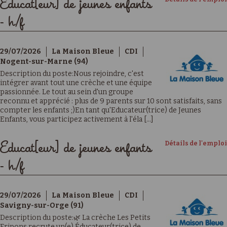
Educat[eur] de jeunes enfants
- h/f
29/07/2026
La Maison Bleue
CDI
Nogent-sur-Marne (94)
Description du poste:Nous rejoindre, c'est
intégrer avant tout une crèche et une équipe
passionnée. Le tout au sein d'un groupe
reconnu et apprécié : plus de 9 parents sur 10 sont satisfaits, sans
compter les enfants ;)En tant qu'Educateur(trice) de Jeunes
Enfants, vous participez activement à l'éla [...]
Détails de l'emploi
Educat[eur] de jeunes enfants
- h/f
29/07/2026
La Maison Bleue
CDI
Savigny-sur-Orge (91)
Description du poste:🌿 La crèche Les Petits
Fripons recrute un(e) Éducateur(trice) de