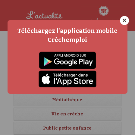
×
Téléchargez l'application mobile
Crèchemploi
Agenda
Carrière et formation
Crèches étrangères
Créer sa crèche
Médiathèque
Vie en crèche
Public petite enfance