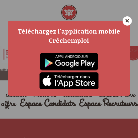
×
Téléchargez l'application mobile
Crèchemploi
accueil
métiers
actualités
déposer une
offre
Espace Candidats
Espace Recruteurs