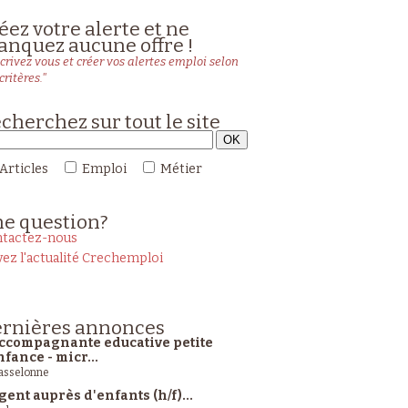
éez votre alerte et ne
nquez aucune offre !
crivez vous et créer vos alertes emploi selon
critères."
cherchez sur tout le site
Articles
Emploi
Métier
ne
question?
tactez-nous
vez l'actualité Crechemploi
rnières
annonces
ccompagnante educative petite
nfance - micr...
sselonne
gent auprès d'enfants (h/f)...