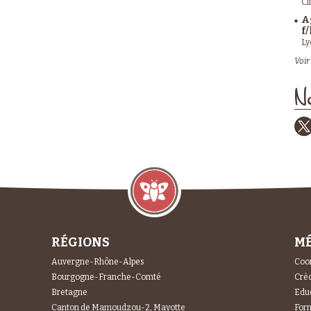
Cl
A
f/
Ly
Voir 
No
RÉGIONS
MÉ
Auvergne-Rhône-Alpes
Coor
Bourgogne-Franche-Comté
Crèc
Bretagne
Educ
Canton de Mamoudzou-2, Mayotte
For