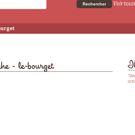
Voir toute
Rechercher
ourget
Il
he - le-bourget
"Dé
actu