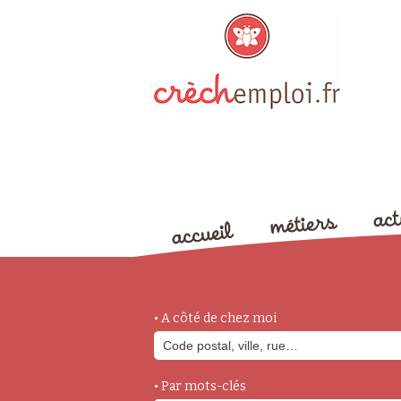
• A côté de chez moi
• Par mots-clés