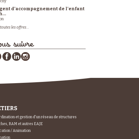
ichy
gent d’accompagnement de l’enfant
h...
on
toutes les offres...
us suivre
TIERS
dination et gestion d'un réseau de structures
hes, RAM et autres EAJE
ation / Animation
mation