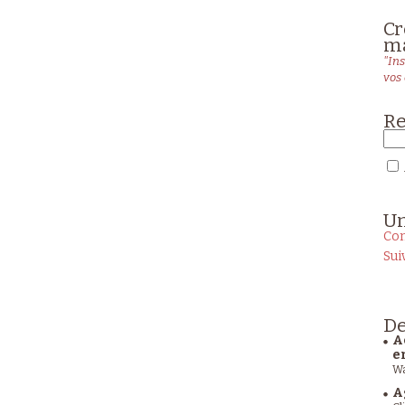
Cr
ma
"Ins
vos 
Re
U
Con
Sui
De
A
e
Wa
A