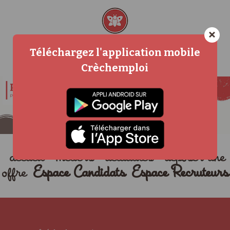
×
Téléchargez l'application mobile
Crèchemploi
accueil
métiers
actualités
déposer une
offre
Espace Candidats
Espace Recruteurs