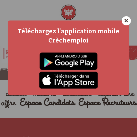
×
Téléchargez l'application mobile
Crèchemploi
accueil
métiers
actualités
déposer une
offre
Espace Candidats
Espace Recruteurs