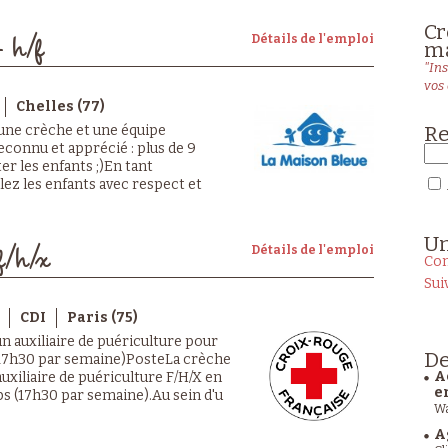
Cr
Détails de l'emploi
- h/f
ma
"Ins
vos 
Chelles (77)
Re
 une crèche et une équipe
econnu et apprécié : plus de 9
er les enfants ;)En tant
llez les enfants avec respect et
U
Détails de l'emploi
f/h/x
Con
Sui
CDI
Paris (75)
un auxiliaire de puériculture pour
De
 (17h30 par semaine)PosteLa crèche
A
auxiliaire de puériculture F/H/X en
e
s (17h30 par semaine).Au sein d'u
Wa
A