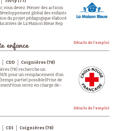
Torcy (77)
r, vous devez :Mener des actions
au développement global des enfants
tion du projet pédagogique élaboré
éducatives de La Maison Bleue Rep
Détails de l'emploi
te enfance
CDD
Coignières (78)
nières (78) recherche un
/H/X pour un remplacement d'un
(temps partiel possible)Prise de
alementVous serez en charge de:-
Détails de l'emploi
CDI
Coignières (78)