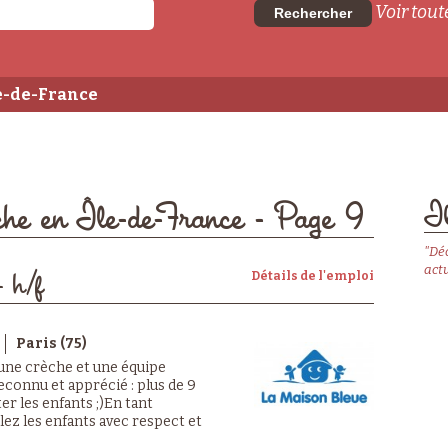
Voir toute
Rechercher
le-de-France
Il
èche en Île-de-France - Page 9
"Dé
actu
Détails de l'emploi
- h/f
Paris (75)
 une crèche et une équipe
econnu et apprécié : plus de 9
er les enfants ;)En tant
llez les enfants avec respect et