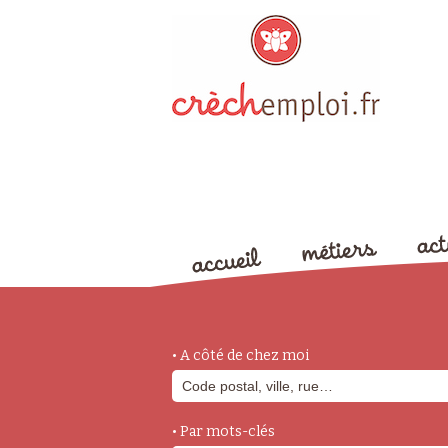
• A côté de chez moi
• Par mots-clés