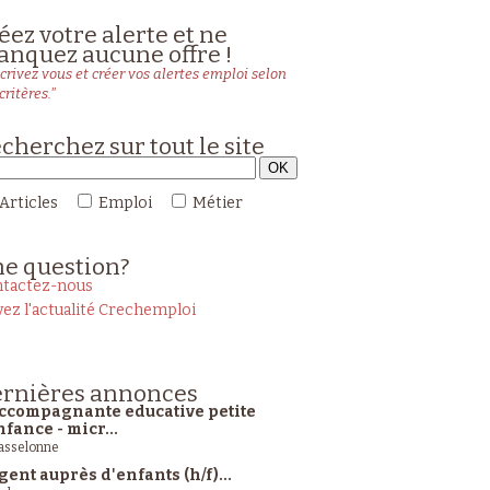
éez votre alerte et ne
nquez aucune offre !
crivez vous et créer vos alertes emploi selon
critères."
cherchez sur tout le site
Articles
Emploi
Métier
ne
question?
tactez-nous
vez l'actualité Crechemploi
rnières
annonces
ccompagnante educative petite
nfance - micr...
sselonne
gent auprès d'enfants (h/f)...