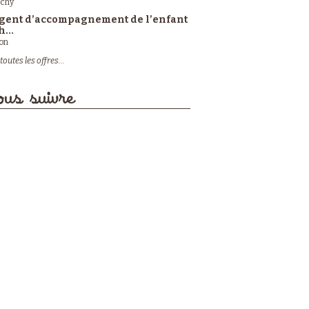
ichy
gent d’accompagnement de l’enfant
h...
on
toutes les offres...
us suivre