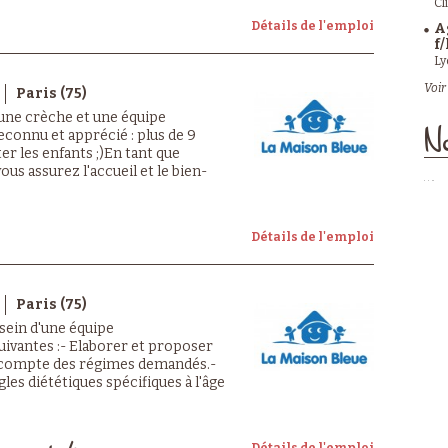
Cl
Détails de l'emploi
A
f/
Ly
Voir 
Paris (75)
 une crèche et une équipe
econnu et apprécié : plus de 9
No
er les enfants ;)En tant que
us assurez l'accueil et le bien-
Détails de l'emploi
Paris (75)
 sein d'une équipe
suivantes :- Elaborer et proposer
t compte des régimes demandés.-
les diététiques spécifiques à l'âge
Détails de l'emploi