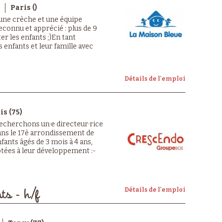
Paris ()
 une crèche et une équipe
econnu et apprécié : plus de 9
er les enfants ;)En tant
s enfants et leur famille avec
Détails de l'emploi
is (75)
echerchons un·e directeur·rice
ns le 17è arrondissement de
fants âgés de 3 mois à 4 ans,
ptées à leur développement :-
Détails de l'emploi
ts - h/f