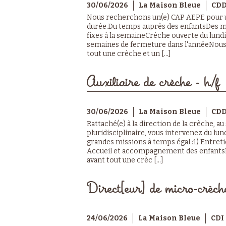
30/06/2026
La Maison Bleue
CD
Nous recherchons un(e) CAP AEPE pour
durée.Du temps auprès des enfantsDes m
fixes à la semaineCrèche ouverte du lund
semaines de fermeture dans l'annéeNous r
tout une crèche et un [...]
Auxiliaire de crèche - h/f
30/06/2026
La Maison Bleue
CD
Rattaché(e) à la direction de la crèche, au
pluridisciplinaire, vous intervenez du lund
grandes missions à temps égal :1) Entreti
Accueil et accompagnement des enfantsNo
avant tout une crèc [...]
Direct[eur] de micro-crèch
24/06/2026
La Maison Bleue
CDI