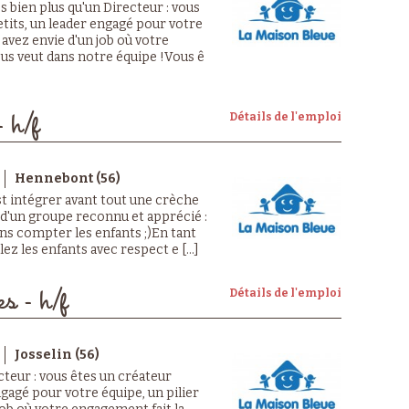
 bien plus qu'un Directeur : vous
etits, un leader engagé pour votre
s avez envie d'un job où votre
ous veut dans notre équipe !Vous ê
Détails de l'emploi
- h/f
Hennebont (56)
st intégrer avant tout une crèche
 d'un groupe reconnu et apprécié :
sans compter les enfants ;)En tant
ez les enfants avec respect e [...]
Détails de l'emploi
es - h/f
Josselin (56)
cteur : vous êtes un créateur
ngagé pour votre équipe, un pilier