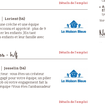
Cl
Détails de l'emploi
A
f/
Ly
Lorient (56)
Voir 
 une crèche et une équipe
econnu et apprécié : plus de 9
No
er les enfants ;)En tant
s enfants et leur famille avec
Détails de l'emploi
es - h/f
Josselin (56)
cteur : vous êtes un créateur
ngagé pour votre équipe, un pilier
 job où votre engagement fait la
e équipe !Vous êtes l'ambassadeur
Détails de l'emploi