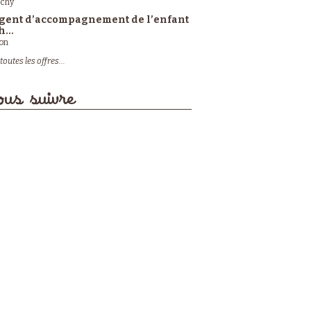
ichy
gent d’accompagnement de l’enfant
h...
on
toutes les offres...
us suivre