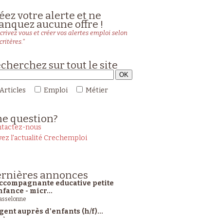
éez votre alerte et ne
nquez aucune offre !
crivez vous et créer vos alertes emploi selon
critères."
cherchez sur tout le site
Articles
Emploi
Métier
ne
question?
tactez-nous
vez l'actualité Crechemploi
rnières
annonces
ccompagnante educative petite
nfance - micr...
sselonne
gent auprès d'enfants (h/f)...