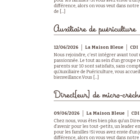
pour les familles !Si vous avez envie d'un
différence, alors on vous veut dans notr
de [...]
Auxiliaire de puériculture
12/06/2026
La Maison Bleue
CDI
Nous rejoindre, c'est intégrer avant tout
passionnée. Le tout au sein d'un groupe r
parents sur 10 sont satisfaits, sans compt
qu'Auxiliaire de Puériculture, vous accuei
bienveillance.Vous [...]
Direct[eur] de micro-crèch
09/06/2026
La Maison Bleue
CDI
Chez nous, vous êtes bien plus qu'un Dire
d'avenir pour les tout-petits, un leader e
pour les familles !Si vous avez envie d'un
différence, alors on vous veut dans notr