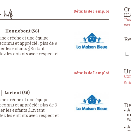
Cr
Détails de l'emploi
- h/f
ma
"Ins
vos 
Hennebont (56)
Re
 une crèche et une équipe
econnu et apprécié : plus de 9
er les enfants ;)En tant
llez les enfants avec respect et
U
Détails de l'emploi
Con
Sui
Lorient (56)
 une crèche et une équipe
De
econnu et apprécié : plus de 9
A
er les enfants ;)En tant
e
llez les enfants avec respect et
Wa
A