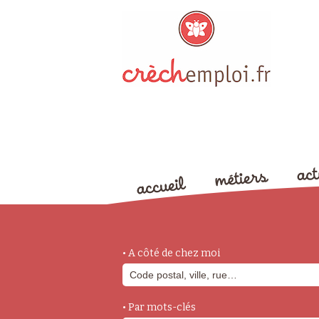
• A côté de chez moi
• Par mots-clés