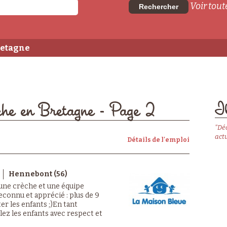
Voir toute
Rechercher
retagne
Il
èche en Bretagne - Page 2
"Dé
actu
Détails de l'emploi
Hennebont (56)
 une crèche et une équipe
econnu et apprécié : plus de 9
er les enfants ;)En tant
llez les enfants avec respect et