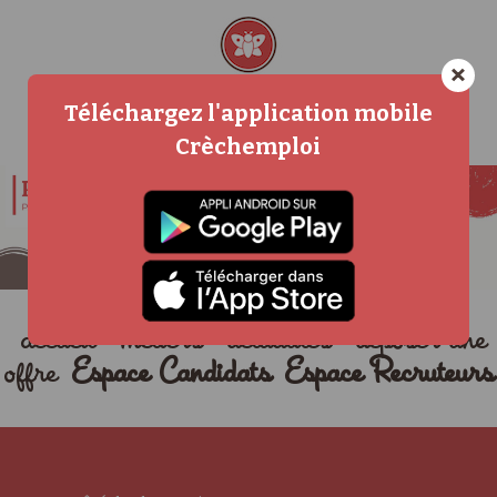
×
Téléchargez l'application mobile
Crèchemploi
accueil
métiers
actualités
déposer une
offre
Espace Candidats
Espace Recruteurs