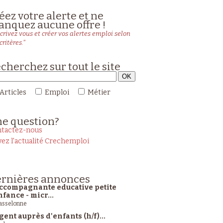
éez votre alerte et ne
nquez aucune offre !
crivez vous et créer vos alertes emploi selon
critères."
cherchez sur tout le site
Articles
Emploi
Métier
ne
question?
tactez-nous
vez l'actualité Crechemploi
rnières
annonces
ccompagnante educative petite
nfance - micr...
sselonne
gent auprès d'enfants (h/f)...