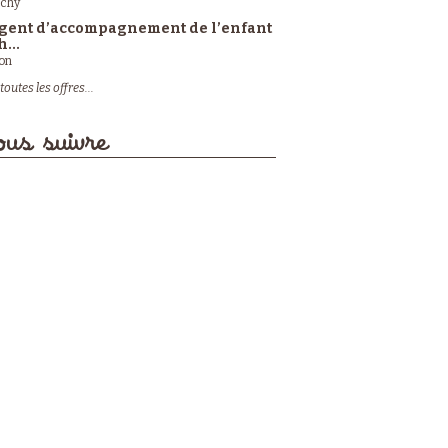
ichy
gent d’accompagnement de l’enfant
h...
on
toutes les offres...
us suivre