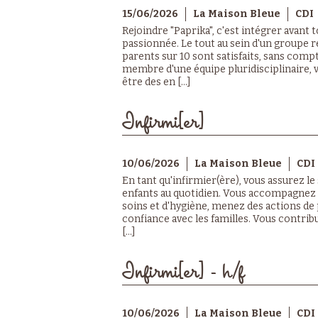
15/06/2026
La Maison Bleue
CDI
Rejoindre "Paprika", c'est intégrer avant
passionnée. Le tout au sein d'un groupe r
parents sur 10 sont satisfaits, sans compt
membre d'une équipe pluridisciplinaire, vo
être des en [...]
Infirmi[er]
10/06/2026
La Maison Bleue
CDI
En tant qu'infirmier(ère), vous assurez le 
enfants au quotidien. Vous accompagnez l
soins et d'hygiène, menez des actions de 
confiance avec les familles. Vous contrib
[...]
Infirmi[er] - h/f
10/06/2026
La Maison Bleue
CDI