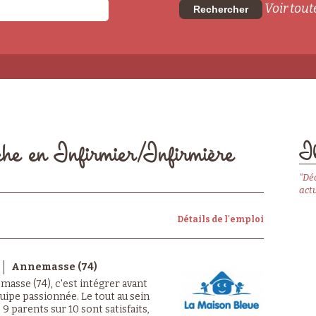
Voir toute
Rechercher
Il
che en Infirmier/Infirmière
"Dé
actu
Détails de l'emploi
Annemasse (74)
masse (74), c'est intégrer avant
uipe passionnée. Le tout au sein
9 parents sur 10 sont satisfaits,