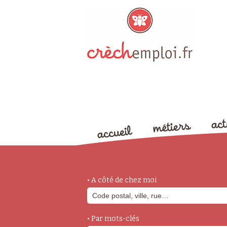
• A côté de chez moi
• Par mots-clés