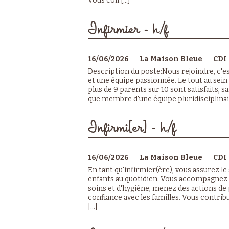
Vous coll [...]
Infirmier - h/f
16/06/2026
La Maison Bleue
CDI
Description du poste:Nous rejoindre, c'e
et une équipe passionnée. Le tout au sein
plus de 9 parents sur 10 sont satisfaits, s
que membre d'une équipe pluridisciplinaire,
Infirmi[er] - h/f
16/06/2026
La Maison Bleue
CDI
En tant qu'infirmier(ère), vous assurez le 
enfants au quotidien. Vous accompagnez l
soins et d'hygiène, menez des actions de 
confiance avec les familles. Vous contrib
[...]