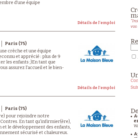
membre d'une équipe
Cr
ma
"Ins
Détails de l'emploi
vos 
Re
Paris (75)
 une crèche et une équipe
econnu et apprécié : plus de 9
er les enfants ;)En tant que
us assurez l'accueil et le bien-
U
Con
Sui
Détails de l'emploi
Paris (75)
De
e) pour rejoindre notre
A
e
Contres. En tant qu'infirmier(ère),
Wa
in et le développement des enfants,
ronnement sécurisé et chaleureux.
A