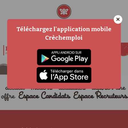
×
Téléchargez l'application mobile
Crèchemploi
accueil
métiers
actualités
déposer une
offre
Espace Candidats
Espace Recruteurs