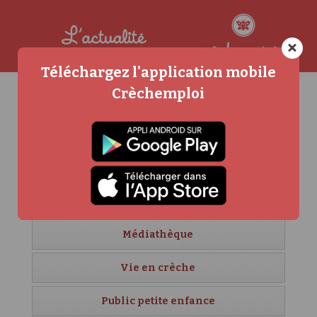
×
Téléchargez l'application mobile
Crèchemploi
Agenda
Carrière et formation
Crèches étrangères
Créer sa crèche
Médiathèque
Vie en crèche
Public petite enfance