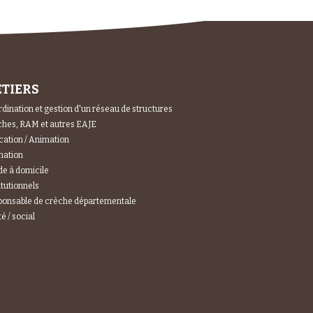
TIERS
dination et gestion d'un réseau de structures
hes, RAM et autres EAJE
ation / Animation
mation
e à domicile
itutionnels
ponsable de crèche départementale
é / social