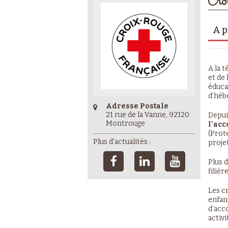
Cro
A p
A la 
et de
éduca
d’héb
Adresse Postale
21 rue de la Vanne, 92120
Depuis
Montrouge
l'acc
(Prot
Plus d'actualités :
proje
Plus 
filièr
Les c
enfan
d’acc
activ