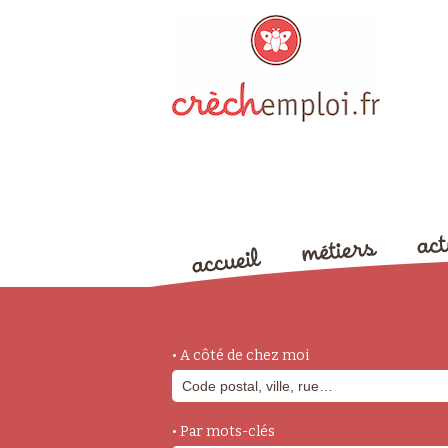
• A côté de chez moi
• Par mots-clés