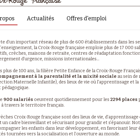
ix-Rouge Française
ropos
Actualités
Offres d'emploi
tête d’un important réseau de plus de 600 établissements dans les se
 l’enseignement, la Croix-Rouge française emploie plus de 17 000 sal
tifs, crèches, maisons de retraite, centres de réadaptation fonction
ergement d’urgence, missions internationales…
 plus de 100 ans, la filière Petite Enfance de la Croix-Rouge Françai
ompagnement à la parentalité et la mixité sociale
au sein de 
ection Maternelle Infantile), des lieux de vie où l'apprentissage et 
t pédagogique.
de
900 salariés
oeuvrent quotidiennement pour les
2294 places
p
e à travers le territoire français.
rèches Croix-Rouge française sont des lieux de vie, d’apprentissage 
t un cadre bienveillant et sécurisant pour grandir et s’épanouir. N
ompagner les enfants dans leur développement, en favorisant leur éve
ités tournées vers la socialisation et l’ouverture au monde.