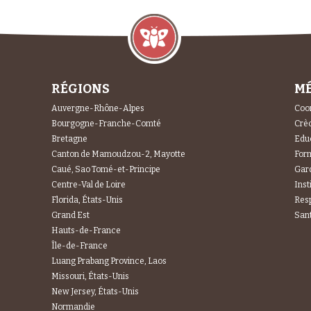
RÉGIONS
MÉ
Auvergne-Rhône-Alpes
Coor
Bourgogne-Franche-Comté
Crèc
Bretagne
Educ
Canton de Mamoudzou-2, Mayotte
For
Caué, Sao Tomé-et-Principe
Gard
Centre-Val de Loire
Inst
Florida, États-Unis
Res
Grand Est
Sant
Hauts-de-France
Île-de-France
Luang Prabang Province, Laos
Missouri, États-Unis
New Jersey, États-Unis
Normandie