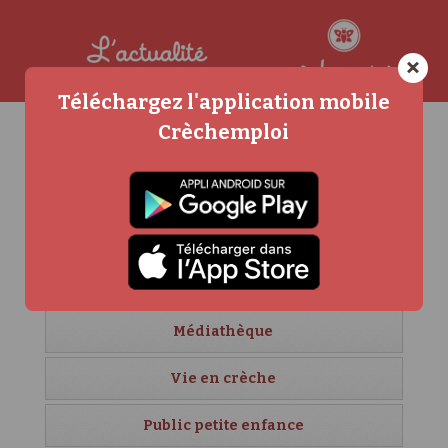
×
Téléchargez l'application mobile
Crèchemploi
Agenda
Carrière et formation
Crèches étrangères
Créer sa crèche
Médiathèque
Vie en crèche
Public petite enfance