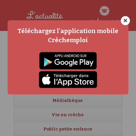
×
Téléchargez l'application mobile
Crèchemploi
Agenda
Carrière et formation
Crèches étrangères
Créer sa crèche
Médiathèque
Vie en crèche
Public petite enfance