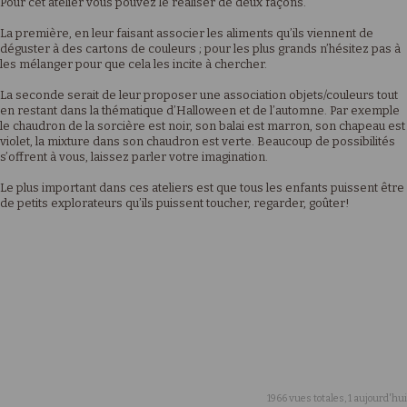
Pour cet atelier vous pouvez le réaliser de deux façons.
La première, en leur faisant associer les aliments qu’ils viennent de
déguster à des cartons de couleurs ; pour les plus grands n’hésitez pas à
les mélanger pour que cela les incite à chercher.
La seconde serait de leur proposer une association objets/couleurs tout
en restant dans la thématique d’Halloween et de l’automne. Par exemple
le chaudron de la sorcière est noir, son balai est marron, son chapeau est
violet, la mixture dans son chaudron est verte. Beaucoup de possibilités
s’offrent à vous, laissez parler votre imagination.
Le plus important dans ces ateliers est que tous les enfants puissent être
de petits explorateurs qu’ils puissent toucher, regarder, goûter!
1966 vues totales, 1 aujourd'hui