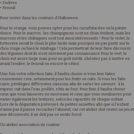
• Endives
• Fenouil
Pour rester dans les couleurs d’Halloween :
Pour le orange, vous pouvez opter pour les cucurbitacées ou la patate
douce. Pour le marron : les champignons sont un choix évident, mais les
marrons et les châtaignes sont tout aussi intéressants ! Pour le violet, la
betterave serait le choix le plus facile mais pourquoi ne pas partir sur le
chou rouge ou bien le rutabaga ? Cela permettrait de leur faire découvrir
des légumes dont ils n’ont sûrement pas connaissance Pour le vert, le
choix est assez large mais pour un goût inédit, n’hésitez pas à mettre en
avant l’endive, le fenouil ou encore le céleri.
Une fois votre sélection faite, il faudra choisir si vous leur faites
consommer crus, notamment pour les fruits ou cuits. Si vous les faite
cuire, privilégiez différentes cuissons afin de varier les saveurs : à la
vapeur, cuit dans l'eau, poêlés, rôtis au four. Pour finir, il faudra choisir
ceux que vous laisserez en morceaux et ceux que vous moulinerez pour
varier également les textures, selon les capacités de chaque enfant.
Lors de la dégustation prévoyez de petites assiettes afin que si l’enfant
n’aime pas il puisse recracher l’aliment, car cet atelier doit rester un jeu et
une découverte, il ne doit pas se sentir forcé.
Un atelier association de couleur :