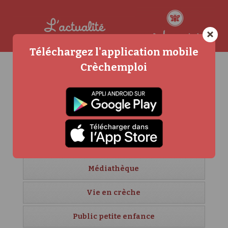
×
Téléchargez l'application mobile
Crèchemploi
Agenda
Carrière et formation
Crèches étrangères
Créer sa crèche
Médiathèque
Vie en crèche
Public petite enfance