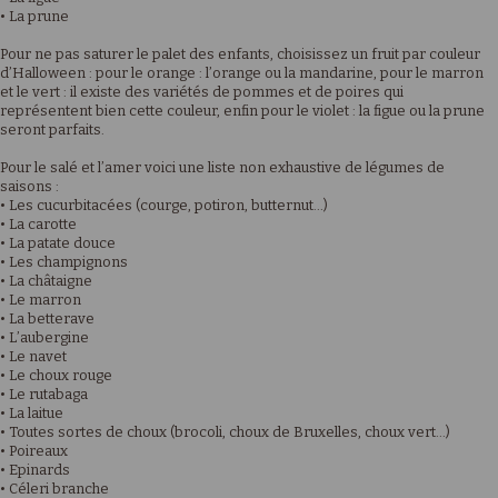
• La prune
Pour ne pas saturer le palet des enfants, choisissez un fruit par couleur
d’Halloween : pour le orange : l’orange ou la mandarine, pour le marron
et le vert : il existe des variétés de pommes et de poires qui
représentent bien cette couleur, enfin pour le violet : la figue ou la prune
seront parfaits.
Pour le salé et l’amer voici une liste non exhaustive de légumes de
saisons :
• Les cucurbitacées (courge, potiron, butternut…)
• La carotte
• La patate douce
• Les champignons
• La châtaigne
• Le marron
• La betterave
• L’aubergine
• Le navet
• Le choux rouge
• Le rutabaga
• La laitue
• Toutes sortes de choux (brocoli, choux de Bruxelles, choux vert…)
• Poireaux
• Epinards
• Céleri branche